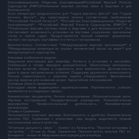
Классификационное Общество (сертификация)/Российский Морской Регистр
Судоходства (РМРС)/Глобальная морская система связи в бедствии и для
безопасности)
Если аппаратура предназначено для **судов морского флота** или **судов
речного флота**, мы гарантируем полное соответствие требованиям
**Российский Речной Регистр**, **Российское Классификационное Общество
(сертификация)**, **Российский Морской Регистр Судоходства (РМРС)** и
**Глобальная морская система связи в бедствии и для безопасности**. Это
обеспечивает возможность установки на портовые сооружения, причальные
стены и любое судно. Предоставляется полный комплект документов:
паспорт, инструкция, сертификат и отчеты о тестировании.
Дополнительно: Соответствие **Международная морская организация** и
**Международная конвенция по охране человеческой жизни на море** для
международного судоходства.
Ключевые особенности модели:
Модульная конструкция для апгрейда. Легкость в установке и настройке.
Стабильная и четкая передача данных/голоса. Экологичные материалы.
Высокое качество сборки и надежность всех компонентов. Долговечность
даже в самых экстремальных условиях. Поддержка удаленного мониторинга.
Полная совместимость с широким парком оборудования. Экономичный
расход энергии для снижения затрат. Гарантийное обслуживание.
Основные области применения:
Благодаря своим выдающимся характеристикам, Переключатель успешно
применяется в следующих сферах:
Коммерческие предприятия. Личное использование. Образовательные цели.
Научные исследования. Государственные учреждения. Развлекательные
мероприятия. Профессиональная деятельность. Некоммерческие
организации.
Отзывы и Сравнения
Пользователи отмечают высокую безотказность и удобство Переключатель
каналов ПК2. Сравнивая с аналогами, наш модуль выделяется лучшим
соотношением цены и качества.
"Отличная дальность связи " - Клиент из Кочкор-Ата. "Простая установка и
настройка." - Отзыв из Лида. Сравнение: Переключатель каналов ПК2 vs.
Конкурент - лучше по Модульная конструкция для апгрейда.
Рекомендации и Аксессуары