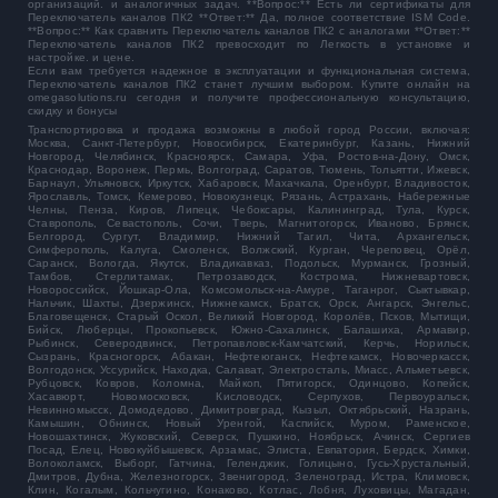
организаций. и аналогичных задач. **Вопрос:** Есть ли сертификаты для
Переключатель каналов ПК2 **Ответ:** Да, полное соответствие ISM Code.
**Вопрос:** Как сравнить Переключатель каналов ПК2 с аналогами **Ответ:**
Переключатель каналов ПК2 превосходит по Легкость в установке и
настройке. и цене.
Если вам требуется надежное в эксплуатации и функциональная система,
Переключатель каналов ПК2
станет лучшим выбором. Купите онлайн на
omegasolutions.ru сегодня и получите профессиональную консультацию,
скидку и бонусы
Транспортировка и продажа возможны в любой город России, включая:
Москва, Санкт-Петербург, Новосибирск, Екатеринбург, Казань, Нижний
Новгород, Челябинск, Красноярск, Самара, Уфа, Ростов-на-Дону, Омск,
Краснодар, Воронеж, Пермь, Волгоград, Саратов, Тюмень, Тольятти, Ижевск,
Барнаул, Ульяновск, Иркутск, Хабаровск, Махачкала, Оренбург, Владивосток,
Ярославль, Томск, Кемерово, Новокузнецк, Рязань, Астрахань, Набережные
Челны, Пенза, Киров, Липецк, Чебоксары, Калининград, Тула, Курск,
Ставрополь, Севастополь, Сочи, Тверь, Магнитогорск, Иваново, Брянск,
Белгород, Сургут, Владимир, Нижний Тагил, Чита, Архангельск,
Симферополь, Калуга, Смоленск, Волжский, Курган, Череповец, Орёл,
Саранск, Вологда, Якутск, Владикавказ, Подольск, Мурманск, Грозный,
Тамбов, Стерлитамак, Петрозаводск, Кострома, Нижневартовск,
Новороссийск, Йошкар-Ола, Комсомольск-на-Амуре, Таганрог, Сыктывкар,
Нальчик, Шахты, Дзержинск, Нижнекамск, Братск, Орск, Ангарск, Энгельс,
Благовещенск, Старый Оскол, Великий Новгород, Королёв, Псков, Мытищи,
Бийск, Люберцы, Прокопьевск, Южно-Сахалинск, Балашиха, Армавир,
Рыбинск, Северодвинск, Петропавловск-Камчатский, Керчь, Норильск,
Сызрань, Красногорск, Абакан, Нефтеюганск, Нефтекамск, Новочеркасск,
Волгодонск, Уссурийск, Находка, Салават, Электросталь, Миасс, Альметьевск,
Рубцовск, Ковров, Коломна, Майкоп, Пятигорск, Одинцово, Копейск,
Хасавюрт, Новомосковск, Кисловодск, Серпухов, Первоуральск,
Невинномысск, Домодедово, Димитровград, Кызыл, Октябрьский, Назрань,
Камышин, Обнинск, Новый Уренгой, Каспийск, Муром, Раменское,
Новошахтинск, Жуковский, Северск, Пушкино, Ноябрьск, Ачинск, Сергиев
Посад, Елец, Новокуйбышевск, Арзамас, Элиста, Евпатория, Бердск, Химки,
Волоколамск, Выборг, Гатчина, Геленджик, Голицыно, Гусь-Хрустальный,
Дмитров, Дубна, Железногорск, Звенигород, Зеленоград, Истра, Климовск,
Клин, Когалым, Кольчугино, Конаково, Котлас, Лобня, Луховицы, Магадан,