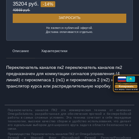
35204
руб.
-14%
40869 руб.
ЗАПРОСИТЬ
Не является публичной офертой.
Доставка оплачивается отдельно.
Описание
Характеристики
Переключатель каналов пк2 переключатель каналов пк2
предназначен для коммутации сигналов управления (4
линий) с гирокомпаса 1 (гк1) и гирокомпаса 2 (гк2) на
office@omegasolutions.ru
транслятор курса или распределительную коробку.
Копировать
Все запросы только на email
Переключатель каналов ПК2
эта коммерческая техника от компании
OmegaSolutions, разработанная для обеспечения прочной и бесперебойной
работы в самых сложных условиях. Эта техника сочетает в себе передовые
технологии, высокое качество сборки и удобство использования, что делает
его идеальным выбором для широкого круга задач в области безопасности и
связи.
Преимущества Переключатель каналов ПК2 от OmegaSolutions
Речной и Морской Флот (Российский Речной Регистр/Российское