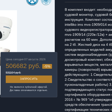
В комплект входит: необход
судовой монитор, судовой б
инструкция. Комплект состои
intelliko ims mvs-1909/014 
судового видеорегистратора 
mvs-1909/14 (220в /12в) + 
расчетом на 60 мин. Дополн
на 2 tб. Жесткий диск на 4 t
определенных моделей акку
систем видеонаблюдения (ip4
Цена сегодня 07 августа 2026
досмотровый комплект, обяз
506682
руб.
взрывчатых веществ, металл
-5%
камеры (поворотной) взрыво
531104 руб.
действующего: 1.Свидетельс
ЗАПРОСИТЬ
2.Свидетельство о соответс
пусконаладочные работы) 3
Не является публичной офертой.
подтверждающего статус по
Доставка оплачивается отдельно.
сертификата оборудования 
2016 г. № 969 "об утвержде
средств обеспечения транс
сертификации технических с