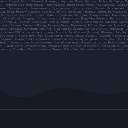
ещенск, Старый Оскол, Великий Новгород, Королёв, Псков, Мытищи, Бийск, Люберцы, П
ан, Нефтеюганск, Нефтекамск, Новочеркасск, Волгодонск, Уссурийск, Находка, Салават
пухов, Первоуральск, Невинномысск, Домодедово, Димитровград, Кызыл, Октябрьский,
сад, Елец, Новокуйбышевск, Арзамас, Элиста, Евпатория, Бердск, Химки, Волоколамск,
 Кольчугино, Конаково, Котлас, Лобня, Луховицы, Магадан, Междуреченск, Мончегорск
во, Юбилейный, Анадырь, Анапа, Апатиты, Беломорск, Бодайбо, Воркута, Вытегра, Д
 Стрельна, Таллин, Тарко-Сале, Тосно, Усинск, Холмск, Александров, Алексин, Балак
очёк, Вязьма, Гаврилов Посад, Гагарин, Галич, Гороховец, Губкин, Данилов, Донской,
инцы, Козельск, Кологрив, Кольчугино, Кондрово, Кораблино, Котельники, Котельнич, 
 в страны СНГ, в том числе в города: Алматы, Нур-Султан (Астана), Шымкент, Актобе,
ебск, Гродно, Брест, Бобруйск, Барановичи, Пинск, Орша, Мозырь, Ташкент, Самаркан
Каракол, Токмок. Также возможна отправка по водным путям (реки: Волга, Дон, Обь, Ен
 море, Чёрное море, Азовское море, Каспийское море, Баренцево море, Белое море, 
, Тихий океан, Атлантический океан) и в порты: Санкт-Петербург, Новороссийск, Влад
иморск, Усть-Луга, Высоцк, Кавказ, Темрюк, Ейск, Оля, Махачкала, Холмск, Корсаков, Ш