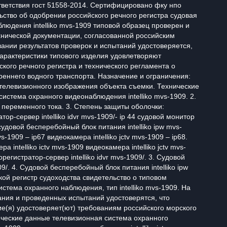
тветствия гост 51558-2014. Сертифицировано фку нпо
льство об одобрении российского речного регистра судовая
людения intelliko mvs-1909 типовой образец проверен и
хнической документации, согласованной российским
ании результатов проверок и испытаний удостоверяется,
характеристики типового изделия удовлетворяют
кого речного регистра и технического регламента о
реннего водного транспорта. Назначение и ограничения:
 телевизионного изображения объекта съемки. Технические
 система охранного видеонаблюдения intelliko mvs-1909. 2.
 переменного тока. 3. Степень защиты оболочки:
ор-сервер intelliko idvr mvs-1909/- ip 44 судовой монитор
4 судовой бесперебойный блок питания intelliko ipw mvs-
s-1909 – ip67 видеокамера intelliko jctv mvs-1909 – ip68.
а intelliko ictv mvs-1909 видеокамера intelliko jctv mvs-
регистратор-сервер intelliko idvr mvs-1909/. 3. Судовой
09/. 4. Судовой бесперебойный блок питания intelliko ipw
кой регистр судоходства свидетельство о типовом
стема охранного наблюдения, тип intelliko mvs-1909. На
ания и проведенных испытаний удостоверятся, что
е(я) удостоверяет(ют) требованиям российского морского
ические данные телевизионная система охранного