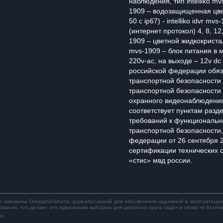
наблюдения, тип intelliko mv
1909 – водозащищенная цвет
50 c ip67) - intelliko idvr 
(интернет протокол) 4, 8, 12, 
1909 – цветной жидкокристалл
mvs-1909 – блок питания в 
220v-ac, на выходе – 12v dc 
российской федерации обяз
транспортной безопасности 
транспортной безопасности
охранного видеонаблюдения 
соответствует пунктам раздел 
требований к функциональн
транспортной безопасности
федерации от 26 сентября 
сертификации технических 
«стис» мвд россии.
 компании OmegaSolutions, разработанный для обеспечения надежной в эксплуатации
ования, что делает его идеальным выбором для широкого круга задач в области безопа
ns