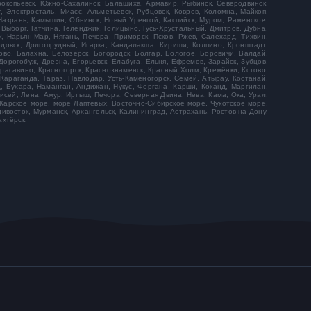
рокопьевск, Южно-Сахалинск, Балашиха, Армавир, Рыбинск, Северодвинск,
, Электросталь, Миасс, Альметьевск, Рубцовск, Ковров, Коломна, Майкоп,
 Назрань, Камышин, Обнинск, Новый Уренгой, Каспийск, Муром, Раменское,
 Выборг, Гатчина, Геленджик, Голицыно, Гусь-Хрустальный, Дмитров, Дубна,
, Нарьян-Мар, Нягань, Печора, Приморск, Псков, Ржев, Салехард, Тихвин,
едовск, Долгопрудный, Игарка, Кандалакша, Кириши, Колпино, Кронштадт,
ово, Балахна, Белозерск, Богородск, Болгар, Бологое, Боровичи, Валдай,
 Дорогобуж, Дрезна, Егорьевск, Елабуга, Ельня, Ефремов, Зарайск, Зубцов,
Красавино, Красногорск, Краснознаменск, Красный Холм, Кремёнки, Кстово,
 Караганда, Тараз, Павлодар, Усть-Каменогорск, Семей, Атырау, Костанай,
д, Бухара, Наманган, Андижан, Нукус, Фергана, Карши, Коканд, Маргилан,
исей, Лена, Амур, Иртыш, Печора, Северная Двина, Нева, Кама, Ока, Урал,
Карское море, море Лаптевых, Восточно-Сибирское море, Чукотское море,
ивосток, Мурманск, Архангельск, Калининград, Астрахань, Ростов-на-Дону,
ахтёрск.