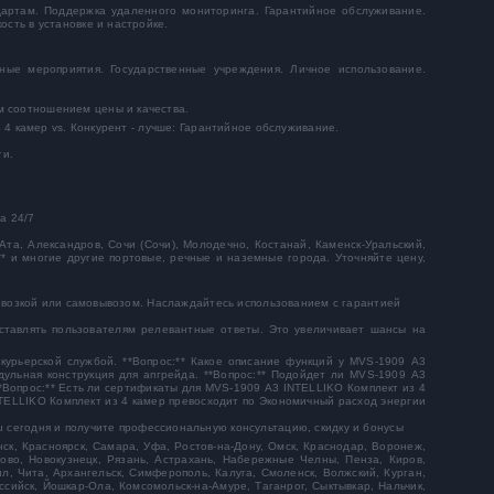
дартам. Поддержка удаленного мониторинга. Гарантийное обслуживание.
сть в установке и настройке.
ьные мероприятия. Государственные учреждения. Личное использование.
м соотношением цены и качества.
 4 камер vs. Конкурент - лучше: Гарантийное обслуживание.
ти.
а 24/7
Ата, Александров, Сочи (Сочи), Молодечно, Костанай, Каменск-Уральский,
** и многие другие портовые, речные и наземные города. Уточняйте цену,
еревозкой или самовывозом. Наслаждайтесь использованием с гарантией
оставлять пользователям релевантные ответы. Это увеличивает шансы на
 курьерской службой. **Вопрос:** Какое описание функций у MVS-1909 А3
дульная конструкция для апгрейда. **Вопрос:** Подойдет ли MVS-1909 А3
**Вопрос:** Есть ли сертификаты для MVS-1909 А3 INTELLIKO Комплект из 4
NTELLIKO Комплект из 4 камер превосходит по Экономичный расход энергии
u сегодня и получите профессиональную консультацию, скидку и бонусы
ск, Красноярск, Самара, Уфа, Ростов-на-Дону, Омск, Краснодар, Воронеж,
рово, Новокузнецк, Рязань, Астрахань, Набережные Челны, Пенза, Киров,
ил, Чита, Архангельск, Симферополь, Калуга, Смоленск, Волжский, Курган,
ссийск, Йошкар-Ола, Комсомольск-на-Амуре, Таганрог, Сыктывкар, Нальчик,