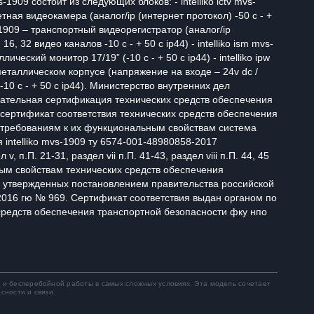
s-1909 состоит из следующих блоков: - intelliko ictv mvs-
ная видеокамера (аналог/ip (интернет протокол) -50 c - +
mvs-1909 – транспортный видеорегистратор (аналог/ip
16, 32 видео каналов -10 с - + 50 с ip44) - intelliko ism mvs-
ический монитор 17/19” (-10 c - + 50 c ip44) - intelliko ipw
металлическом корпусе (напряжение на входе – 24v dc /
-10 c - + 50 c ip44). Министерство внутренних дел
ательная сертификация технических средств обеспечения
сертификат соответствия технических средств обеспечения
 требованиям к их функциональным свойствам система
intelliko mvs-1909 ту 6574-001-48980858-2017
v, п.П. 21-31, раздел vii п.П. 41-43, раздел viii п.П. 44, 45
ым свойствам технических средств обеспечения
, утвержденных постановлением правительства российской
2016 гю № 969. Сертификат соответствия выдан органом по
средств обеспечения транспортной безопасности фку нпо
 и бесперебойной работы в самых сложных условиях. Эта модель сочетает
сности и связи.