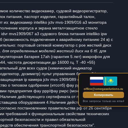
имое количество видеокамер, судовой видеорегистратор,
лок питания, паспорт изделия, гарантийный талон,
т из: видеокамер intelliko jctv mvs-1909/016 а3 монитора
исполнение корпуса и экрана метал+защитное стекло
idvr mvs1909/067 а3 судового блока питания intelliko ipw
акб (возможность подключения к аварийному питанию 24 в) с
ительно: портовый сетевой коммутатор с poe жесткий диск
б.
для определенных моделей жесткий диск на 6 tб.
для
муляторная батарея 17ah (гарантия 5 лет) микрофон для
4, частота дискретизации до 16000 гц. T -40 +55)
ательный для всех судов (химический индикатор
одетектор, дозиметр) пульт управления бортовой ip
защищеная ip камера jctv mvs-1909/089 наличие
тво о типовом одобрении (итсотб) фау ррр/фау рмрс
office@omegasolutions.ru
твии предприятия фау ррр/фау рмрс (монтаж и
Копировать
.Наличие действующего сертификата от производителя,
Все запросы только на email
ставщика оборудования 4.Наличие действующего
согласно постановлению правительства рф от 26 сентября
нии требований к функциональным свойствам технических
портной безопасности и правил обязательной
редств обеспечения транспортной безопасности".