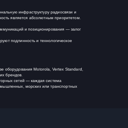
нальную инфраструктуру радиосвязи и
жность является абсолютным приоритетом.
оммуникаций и позиционирования — залог
руют подлинность и технологическое
 оборудования Motorola, Vertex Standard,
щих брендов.
торных сетей — каждая система
омышленных, морских или транспортных
y Marine, Navcom, Koden, Samyung,
с — признанный мировой стандарт точности.
ксами, радарами и системами