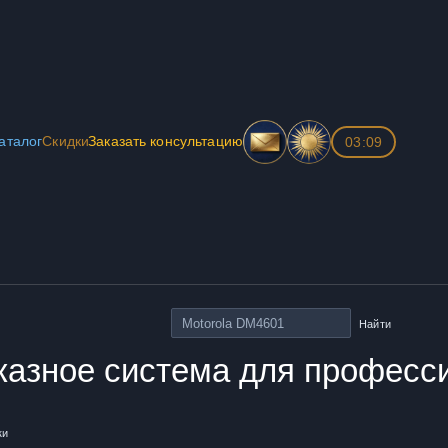
аталог
Скидки
Заказать консультацию
03:09
Найти
казное система для професс
ки