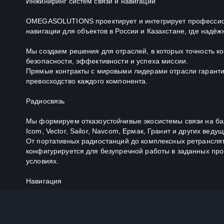
Инжиниринг систем связи и навигации
OMEGASOLUTIONS проектирует и интегрирует профессио
навигации для объектов в России и Казахстане, где надё
Мы создаем решения для отраслей, в которых точность к
безопасности, эффективности и успеха миссии.
Прямые контракты с мировыми лидерами отрасли гаранти
превосходство каждого компонента.
Радиосвязь
Мы формируем отказоустойчивые экосистемы связи на базе
Icom, Vector, Sailor, Navcom, Ермак, Гранит и других веду
От портативных радиостанций до комплексных ретрансля
конфигурируется для безупречной работы в заданных пр
условиях.
Навигация
Поставляемое нами оборудование от FURUNO, JRC, Sperr
Garmin, Raymarine, Lowrance, Saura, Tokyo Keiki, Транза
Мы оснащаем суда всех классов навигационными компле