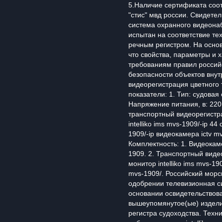
5.Наличие сертификата соо
"стис" мвд россии. Свидете
система охранного видеонаб
испытан на соответствие те
речным регистром. На основ
что свойства, параметры и 
требованиям правил российс
безопасности объектов внут
видеорегистрация цветного
показатели: 1. Тип: судовая
Напряжение питания, в: 220
транспортный видеорегистрат
intelliko ims mvs-1909/-ip 4
1909/-ip видеокамера ictv mv
Комплектность: 1. Видеокамер
1909. 2. Транспортный видео
монитор intelliko ims mvs-19
mvs-1909/. Российский морс
одобрении телевизионная си
основании освидетельствов
вышеупомянутое(ые) издели
регистра судоходства. Техн