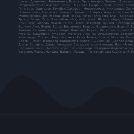
Шахты, Дзержинск, Нижнекамск, Братск, Орск, Ангарск, Энгельс, Благов
Петропавловск-Камчатский, Керчь, Норильск, Сызрань, Красногорск, Абак
Пятигорск, Одинцово, Копейск, Хасавюрт, Новомосковск, Кисловодск, Сер
Новошахтинск, Жуковский, Северск, Пушкино, Ноябрьск, Ачинск, Сергиев По
Железногорск, Звенигород, Зеленоград, Истра, Климовск, Клин, Когалым,
Троицк, Углич, Ухта, Ханты-Мансийск, Чайковский, Шлиссельбург, Щёлко
Ломоносов, Мезень, Надым, Онега, Певек, Петергоф, Пушкин, Сестрорецк,
Великие Луки, Венёв, Верея, Весьегонск, Видное, Воскресенск, Вышний Вол
Калязин, Касимов, Кашин, Кимры, Кинешма, Киржач, Кириллов, Кировск, Кл
Кубинка, Кувшиново, Кулебаки, Курчатов, Лакинск. Осуществляем доставку
Кызылорда, Уральск, Петропавловск, Актау, Минск, Гомель, Могилёв, Вит
Ереван, Гюмри, Ванадзор, Вагаршапат, Абовян, Бишкек, Ош, Джалал-Абад, 
Днепр, Западная Двина, Амударья, Сырдарья; моря и океаны: Балтийское
Берингово море, Охотское море, Японское море, Северный Ледовитый океан
Таганрог, Туапсе, Находка, Ванино, Магадан, Петропавловск-Камчатский, Пр