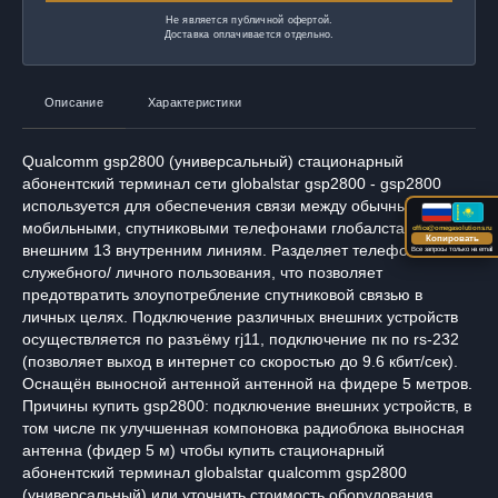
Не является публичной офертой.
Доставка оплачивается отдельно.
Описание
Характеристики
Qualcomm gsp2800 (универсальный) стационарный
абонентский терминал сети globalstar gsp2800 - gsp2800
используется для обеспечения связи между обычными,
мобильными, спутниковыми телефонами глобалстар по 3
office@omegasolutions.ru
Копировать
внешним 13 внутренним линиям. Разделяет телефоны
Все запросы только на email
служебного/ личного пользования, что позволяет
предотвратить злоупотребление спутниковой связью в
личных целях. Подключение различных внешних устройств
осуществляется по разъёму rj11, подключение пк по rs-232
(позволяет выход в интернет со скоростью до 9.6 кбит/сек).
Оснащён выносной антенной антенной на фидере 5 метров.
Причины купить gsp2800: подключение внешних устройств, в
том числе пк улучшенная компоновка радиоблока выносная
антенна (фидер 5 м) чтобы купить стационарный
абонентский терминал globalstar qualcomm gsp2800
(универсальный) или уточнить стоимость оборудования,