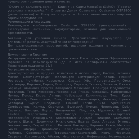
лучшим соотношением цены и качества.
"Отличная дальность связи " - Клиент из Ханты-Мансийск (ХМАО). "Простая
установка и настройка." - Отзыв из Денау. Сравнение: Qualcomm GSP2800
(универсальный) vs. Конкурент - лучше по Полная совместимость с широким
парком оборудования.
Рекомендации и Аксессуары
Рекомендуем комбинировать Qualcomm GSP2800 (универсальный) с
аксессуарами: антеннами, аккумуляторами, чехлами для максимальной
эффективности.
Антенна для усиления сигнала. Дополнительный аккумулятор для
длительной работы. Защитный чехол от повреждений.
Для развлекательных мероприятий. идеально подходит в комплекте с
причальные стены.
Документация и Гарантия
Инструкция пользователя на русском языке Паспорт изделия Официальная
гарантия от производителя (до 5 лет) Сертификаты соответствия
Техническая поддержка 24/7
География поставок и условия
Транспортировка и продажа возможны в любой город России, включая:
Москва, Санкт-Петербург, Новосибирск, Екатеринбург, Казань, Нижний
Новгород, Челябинск, Красноярск, Самара, Уфа, Ростов-на-Дону, Омск,
Краснодар, Воронеж, Пермь, Волгоград, Саратов, Тюмень, Тольятти, Ижевск,
Барнаул, Ульяновск, Иркутск, Хабаровск, Махачкала, Оренбург, Владивосток,
Ярославль, Томск, Кемерово, Новокузнецк, Рязань, Астрахань, Набережные
Челны, Пенза, Киров, Липецк, Чебоксары, Калининград, Тула, Курск,
Ставрополь, Севастополь, Сочи, Тверь, Магнитогорск, Иваново, Брянск,
Белгород, Сургут, Владимир, Нижний Тагил, Чита, Архангельск,
Симферополь, Калуга, Смоленск, Волжский, Курган, Череповец, Орёл,
Саранск, Вологда, Якутск, Владикавказ, Подольск, Мурманск, Грозный,
Тамбов, Стерлитамак, Петрозаводск, Кострома, Нижневартовск,
Новороссийск, Йошкар-Ола, Комсомольск-на-Амуре, Таганрог, Сыктывкар,
Нальчик, Шахты, Дзержинск, Нижнекамск, Братск, Орск, Ангарск, Энгельс,
Благовещенск, Старый Оскол, Великий Новгород, Королёв, Псков, Мытищи,
Бийск, Люберцы, Прокопьевск, Южно-Сахалинск, Балашиха, Армавир,
Рыбинск, Северодвинск, Петропавловск-Камчатский, Керчь, Норильск,
Сызрань, Красногорск, Абакан, Нефтеюганск, Нефтекамск, Новочеркасск,