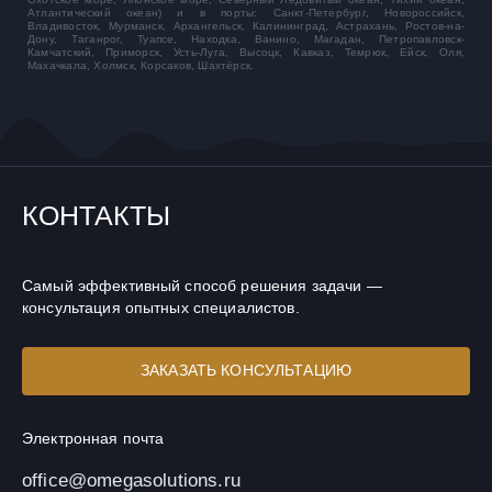
Атлантический океан) и в порты: Санкт-Петербург, Новороссийск,
Владивосток, Мурманск, Архангельск, Калининград, Астрахань, Ростов-на-
Дону, Таганрог, Туапсе, Находка, Ванино, Магадан, Петропавловск-
Камчатский, Приморск, Усть-Луга, Высоцк, Кавказ, Темрюк, Ейск, Оля,
Махачкала, Холмск, Корсаков, Шахтёрск.
КОНТАКТЫ
Самый эффективный способ решения задачи —
консультация опытных специалистов.
ЗАКАЗАТЬ КОНСУЛЬТАЦИЮ
Электронная почта
office@omegasolutions.ru