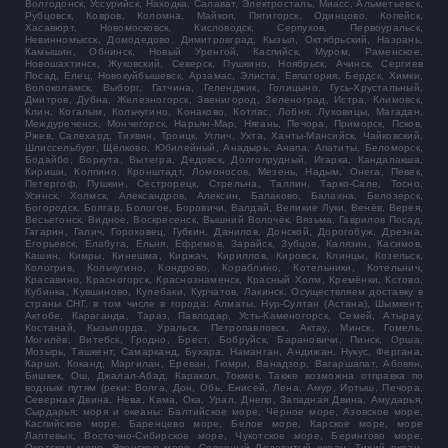
Волгодонск, Уссурийск, Находка, Салават, Электросталь, Миасс, Альметьевск,
Рубцовск, Ковров, Коломна, Майкоп, Пятигорск, Одинцово, Копейск,
Хасавюрт, Новомосковск, Кисловодск, Серпухов, Первоуральск,
Невинномысск, Домодедово, Димитровград, Кызыл, Октябрьский, Назрань,
Камышин, Обнинск, Новый Уренгой, Каспийск, Муром, Раменское,
Новошахтинск, Жуковский, Северск, Пушкино, Ноябрьск, Ачинск, Сергиев
Посад, Елец, Новокуйбышевск, Арзамас, Элиста, Евпатория, Бердск, Химки,
Волоколамск, Выборг, Гатчина, Геленджик, Голицыно, Гусь-Хрустальный,
Дмитров, Дубна, Железногорск, Звенигород, Зеленоград, Истра, Климовск,
Клин, Когалым, Кольчугино, Конаково, Котлас, Лобня, Луховицы, Магадан,
Междуреченск, Мончегорск, Нарьян-Мар, Нягань, Печора, Приморск, Псков,
Ржев, Салехард, Тихвин, Троицк, Углич, Ухта, Ханты-Мансийск, Чайковский,
Шлиссельбург, Щёлково, Юбилейный, Анадырь, Анапа, Апатиты, Беломорск,
Бодайбо, Воркута, Вытегра, Дедовск, Долгопрудный, Игарка, Кандалакша,
Кириши, Колпино, Кронштадт, Ломоносов, Мезень, Надым, Онега, Певек,
Петергоф, Пушкин, Сестрорецк, Стрельна, Таллин, Тарко-Сале, Тосно,
Усинск, Холмск, Александров, Алексин, Балаково, Балахна, Белозерск,
Богородск, Болгар, Бологое, Боровичи, Валдай, Великие Луки, Венёв, Верея,
Весьегонск, Видное, Воскресенск, Вышний Волочёк, Вязьма, Гаврилов Посад,
Гагарин, Галич, Гороховец, Губкин, Данилов, Донской, Дорогобуж, Дрезна,
Егорьевск, Елабуга, Ельня, Ефремов, Зарайск, Зубцов, Калязин, Касимов,
Кашин, Кимры, Кинешма, Киржач, Кириллов, Кировск, Клинцы, Козельск,
Кологрив, Кольчугино, Кондрово, Кораблино, Котельники, Котельнич,
Красавино, Красногорск, Краснознаменск, Красный Холм, Кремёнки, Кстово,
Кубинка, Кувшиново, Кулебаки, Курчатов, Лакинск. Осуществляем доставку в
страны СНГ, в том числе в города: Алматы, Нур-Султан (Астана), Шымкент,
Актобе, Караганда, Тараз, Павлодар, Усть-Каменогорск, Семей, Атырау,
Костанай, Кызылорда, Уральск, Петропавловск, Актау, Минск, Гомель,
Могилёв, Витебск, Гродно, Брест, Бобруйск, Барановичи, Пинск, Орша,
Мозырь, Ташкент, Самарканд, Бухара, Наманган, Андижан, Нукус, Фергана,
Карши, Коканд, Маргилан, Ереван, Гюмри, Ванадзор, Вагаршапат, Абовян,
Бишкек, Ош, Джалал-Абад, Каракол, Токмок. Также возможна отправка по
водным путям (реки: Волга, Дон, Обь, Енисей, Лена, Амур, Иртыш, Печора,
Северная Двина, Нева, Кама, Ока, Урал, Днепр, Западная Двина, Амударья,
Сырдарья; моря и океаны: Балтийское море, Чёрное море, Азовское море,
Каспийское море, Баренцево море, Белое море, Карское море, море
Лаптевых, Восточно-Сибирское море, Чукотское море, Берингово море,
Охотское море, Японское море, Северный Ледовитый океан, Тихий океан,