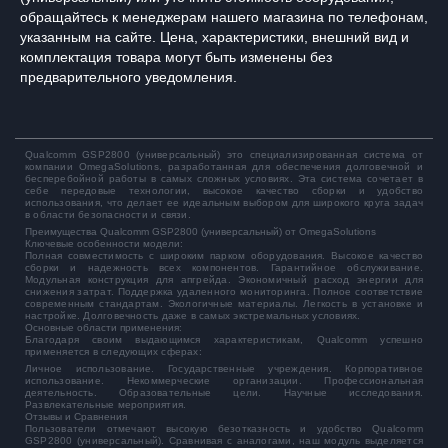
обращайтесь к менеджерам нашего магазина по телефонам,
указанным на сайте. Цена, характеристики, внешний вид и
комплектация товара могут быть изменены без
предварительного уведомления.
Qualcomm GSP2800 (универсальный)
это специализированная система от
компании OmegaSolutions, разработанная для обеспечения долговечной и
бесперебойной работы в самых сложных условиях. Эта система сочетает в
себе передовые технологии, высокое качество сборки и удобство
использования, что делает ее идеальным выбором для широкого круга задач
в области безопасности и связи.
Преимущества Qualcomm GSP2800 (универсальный) от OmegaSolutions
Ключевые особенности модели:
Полная совместимость с широким парком оборудования. Высокое качество
сборки и надежность всех компонентов. Гарантийное обслуживание.
Модульная конструкция для апгрейда. Экономичный расход энергии для
снижения затрат. Поддержка удаленного мониторинга. Полное соответствие
современным стандартам. Экологичные материалы. Легкость в установке и
настройке. Долговечность даже в самых экстремальных условиях.
Основные области применения:
Благодаря своим выдающимся характеристикам, Qualcomm успешно
применяется в следующих сферах:
Личное использование. Государственные учреждения. Корпоративное
использование. Некоммерческие организации. Профессиональная
деятельность. Образовательные цели. Научные исследования.
Развлекательные мероприятия.
Отзывы и Сравнения
Пользователи отмечают высокую безотказность и удобство Qualcomm
GSP2800 (универсальный). Сравнивая с аналогами, наш модуль выделяется