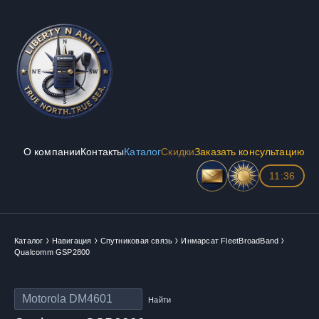
О компании
Контакты
Каталог
Скидки
Заказать консультацию
11:36
Каталог
Навигация
Спутниковая связь
Инмарсат FleetBroadBand
Qualcomm GSP2800
Найти