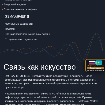
Видеонаблюдение
Промышленные телефоны
GSM/VoIP/ШПД
Мобильные радиосети
Модемы
Специализированные радиомодемы
Стационарные радиосети
Связь как искусство
office@omegasolutions.ru
Копировать
Все запросы только на email
OMEGASOLUTIONS. Инфраструктура абсолютной надёжности. Более
восемнадцати лет мы проектируем и интегрируем системы радиосвязи и
навигации, которые становятся основой критически важных процессов на
суше и на море.
Наши решения определяют точность, устойчивость и непрерывность
инфраструктуры, от которой зависит работа целых отраслей. Прямые
контракты с мировыми лидерами в области радиосвязи — Motorola, Vertex
Standard, Icom, Sailor, Vector — и эталонами морской навигации —