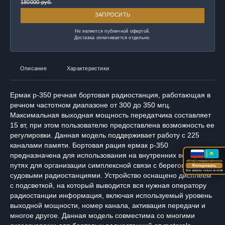
180000 руб.
ЗАПРОСИТЬ
Не является публичной офертой.
Доставка оплачивается отдельно.
Описание
Характеристики
Ермак р-350 речная бортовая радиостанция, работающая в
речном частотном диапазоне от 300 до 350 мгц.
Максимальная выходная мощность передатчика составляет
15 вт, при этом пользователю предоставлена возможность ее
регулировки. Данная модель поддерживает работу с 225
каналами памяти. Бортовая рация ермак р-350
предназначена для использования на внутренних водных
office@omegasolutions.ru
путях для организации симплексной связи с береговыми и
Копировать
Все запросы только на email
судовыми радиостанциями. Устройство оснащено дисплеем
с подсветкой, на который выводится вся нужная оператору
радиостанции информация, включая используемый уровень
выходной мощности, номер канала, активация передачи и
многое другое. Данная модель совместима со многими