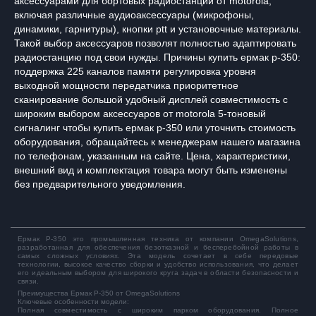
аксессуарами для бортовых радиостанций от motorola,
включая различные аудиоаксессуары (микрофоны,
динамики, гарнитуры), кнопки ptt и установочные материалы.
Такой выбор аксессуаров позволят полностью адаптировать
радиостанцию под свои нужды. Причины купить ермак р-350:
поддержка 225 каналов памяти регулировка уровня
выходной мощности передатчика приоритетное
сканирование большой удобный дисплей совместимость с
широким выбором аксессуаров от motorola 5-тоновый
сигналинг чтобы купить ермак р-350 или уточнить стоимость
оборудования, обращайтесь к менеджерам нашего магазина
по телефонам, указанным на сайте. Цена, характеристики,
внешний вид и комплектация товара могут быть изменены
без предварительного уведомления.
Ермак Р-350
это промышленная техника от компании OmegaSolutions,
разработанная для обеспечения безотказной и бесперебойной работы в
самых сложных условиях. Эта модель сочетает в себе передовые
технологии, высокое качество сборки и удобство использования, что делает
его идеальным выбором для широкого круга задач в области безопасности и
связи.
Преимущества Ермак Р-350 от OmegaSolutions
Ключевые особенности модели:
Полная совместимость с широким парком оборудования. Полное