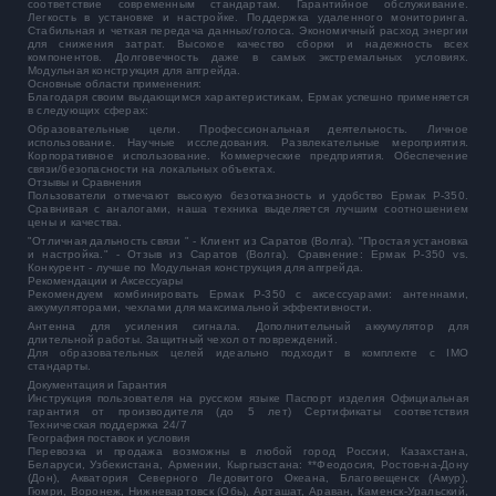
соответствие современным стандартам. Гарантийное обслуживание.
Легкость в установке и настройке. Поддержка удаленного мониторинга.
Стабильная и четкая передача данных/голоса. Экономичный расход энергии
для снижения затрат. Высокое качество сборки и надежность всех
компонентов. Долговечность даже в самых экстремальных условиях.
Модульная конструкция для апгрейда.
Основные области применения:
Благодаря своим выдающимся характеристикам, Ермак успешно применяется
в следующих сферах:
Образовательные цели. Профессиональная деятельность. Личное
использование. Научные исследования. Развлекательные мероприятия.
Корпоративное использование. Коммерческие предприятия. Обеспечение
связи/безопасности на локальных объектах.
Отзывы и Сравнения
Пользователи отмечают высокую безотказность и удобство Ермак Р-350.
Сравнивая с аналогами, наша техника выделяется лучшим соотношением
цены и качества.
"Отличная дальность связи " - Клиент из Саратов (Волга). "Простая установка
и настройка." - Отзыв из Саратов (Волга). Сравнение: Ермак Р-350 vs.
Конкурент - лучше по Модульная конструкция для апгрейда.
Рекомендации и Аксессуары
Рекомендуем комбинировать Ермак Р-350 с аксессуарами: антеннами,
аккумуляторами, чехлами для максимальной эффективности.
Антенна для усиления сигнала. Дополнительный аккумулятор для
длительной работы. Защитный чехол от повреждений.
Для образовательных целей идеально подходит в комплекте с IMO
стандарты.
Документация и Гарантия
Инструкция пользователя на русском языке Паспорт изделия Официальная
гарантия от производителя (до 5 лет) Сертификаты соответствия
Техническая поддержка 24/7
География поставок и условия
Перевозка и продажа возможны в любой город России, Казахстана,
Беларуси, Узбекистана, Армении, Кыргызстана: **Феодосия, Ростов-на-Дону
(Дон), Акватория Северного Ледовитого Океана, Благовещенск (Амур),
Гюмри, Воронеж, Нижневартовск (Обь), Арташат, Араван, Каменск-Уральский,