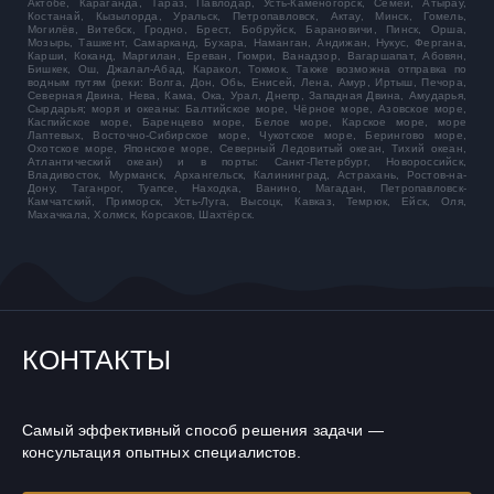
Актобе, Караганда, Тараз, Павлодар, Усть-Каменогорск, Семей, Атырау,
Костанай, Кызылорда, Уральск, Петропавловск, Актау, Минск, Гомель,
Могилёв, Витебск, Гродно, Брест, Бобруйск, Барановичи, Пинск, Орша,
Мозырь, Ташкент, Самарканд, Бухара, Наманган, Андижан, Нукус, Фергана,
Карши, Коканд, Маргилан, Ереван, Гюмри, Ванадзор, Вагаршапат, Абовян,
Бишкек, Ош, Джалал-Абад, Каракол, Токмок. Также возможна отправка по
водным путям (реки: Волга, Дон, Обь, Енисей, Лена, Амур, Иртыш, Печора,
Северная Двина, Нева, Кама, Ока, Урал, Днепр, Западная Двина, Амударья,
Сырдарья; моря и океаны: Балтийское море, Чёрное море, Азовское море,
Каспийское море, Баренцево море, Белое море, Карское море, море
Лаптевых, Восточно-Сибирское море, Чукотское море, Берингово море,
Охотское море, Японское море, Северный Ледовитый океан, Тихий океан,
Атлантический океан) и в порты: Санкт-Петербург, Новороссийск,
Владивосток, Мурманск, Архангельск, Калининград, Астрахань, Ростов-на-
Дону, Таганрог, Туапсе, Находка, Ванино, Магадан, Петропавловск-
Камчатский, Приморск, Усть-Луга, Высоцк, Кавказ, Темрюк, Ейск, Оля,
Махачкала, Холмск, Корсаков, Шахтёрск.
КОНТАКТЫ
Самый эффективный способ решения задачи —
консультация опытных специалистов.