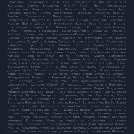
Ставрополь, Севастополь, Сочи, Тверь, Магнитогорск, Иваново, Брянск,
Белгород, Сургут, Владимир, Нижний Тагил, Чита, Архангельск,
Симферополь, Калуга, Смоленск, Волжский, Курган, Череповец, Орёл,
Саранск, Вологда, Якутск, Владикавказ, Подольск, Мурманск, Грозный,
Тамбов, Стерлитамак, Петрозаводск, Кострома, Нижневартовск,
Новороссийск, Йошкар-Ола, Комсомольск-на-Амуре, Таганрог, Сыктывкар,
Нальчик, Шахты, Дзержинск, Нижнекамск, Братск, Орск, Ангарск, Энгельс,
Благовещенск, Старый Оскол, Великий Новгород, Королёв, Псков, Мытищи,
Бийск, Люберцы, Прокопьевск, Южно-Сахалинск, Балашиха, Армавир,
Рыбинск, Северодвинск, Петропавловск-Камчатский, Керчь, Норильск,
Сызрань, Красногорск, Абакан, Нефтеюганск, Нефтекамск, Новочеркасск,
Волгодонск, Уссурийск, Находка, Салават, Электросталь, Миасс, Альметьевск,
Рубцовск, Ковров, Коломна, Майкоп, Пятигорск, Одинцово, Копейск,
Хасавюрт, Новомосковск, Кисловодск, Серпухов, Первоуральск,
Невинномысск, Домодедово, Димитровград, Кызыл, Октябрьский, Назрань,
Камышин, Обнинск, Новый Уренгой, Каспийск, Муром, Раменское,
Новошахтинск, Жуковский, Северск, Пушкино, Ноябрьск, Ачинск, Сергиев
Посад, Елец, Новокуйбышевск, Арзамас, Элиста, Евпатория, Бердск, Химки,
Волоколамск, Выборг, Гатчина, Геленджик, Голицыно, Гусь-Хрустальный,
Дмитров, Дубна, Железногорск, Звенигород, Зеленоград, Истра, Климовск,
Клин, Когалым, Кольчугино, Конаково, Котлас, Лобня, Луховицы, Магадан,
Междуреченск, Мончегорск, Нарьян-Мар, Нягань, Печора, Приморск, Псков,
Ржев, Салехард, Тихвин, Троицк, Углич, Ухта, Ханты-Мансийск, Чайковский,
Шлиссельбург, Щёлково, Юбилейный, Анадырь, Анапа, Апатиты, Беломорск,
Бодайбо, Воркута, Вытегра, Дедовск, Долгопрудный, Игарка, Кандалакша,
Кириши, Колпино, Кронштадт, Ломоносов, Мезень, Надым, Онега, Певек,
Петергоф, Пушкин, Сестрорецк, Стрельна, Таллин, Тарко-Сале, Тосно,
Усинск, Холмск, Александров, Алексин, Балаково, Балахна, Белозерск,
Богородск, Болгар, Бологое, Боровичи, Валдай, Великие Луки, Венёв, Верея,
Весьегонск, Видное, Воскресенск, Вышний Волочёк, Вязьма, Гаврилов Посад,
Гагарин, Галич, Гороховец, Губкин, Данилов, Донской, Дорогобуж, Дрезна,
Егорьевск, Елабуга, Ельня, Ефремов, Зарайск, Зубцов, Калязин, Касимов,
Кашин, Кимры, Кинешма, Киржач, Кириллов, Кировск, Клинцы, Козельск,
Кологрив, Кольчугино, Кондрово, Кораблино, Котельники, Котельнич,
Красавино, Красногорск, Краснознаменск, Красный Холм, Кремёнки, Кстово,
Кубинка, Кувшиново, Кулебаки, Курчатов, Лакинск. Осуществляем доставку в
страны СНГ, в том числе в города: Алматы, Нур-Султан (Астана), Шымкент,